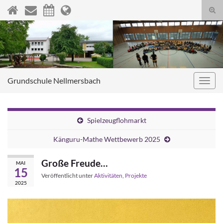
Suc
umsc
Search for:
Grundschule Nellmersbach
Navig
umsc
Spielzeugflohmarkt
Känguru-Mathe Wettbewerb 2025
Große Freude…
MAI
15
Veröffentlicht unter
Aktivitäten
,
Projekte
2025